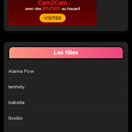
Les filles
Alanna Pow
Iamhely
Isabella
Itsxlilix