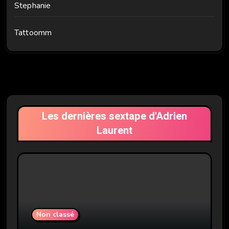
Stephanie
Tattoomm
Les dernières sextape d'Adrien
Laurent
Non classé