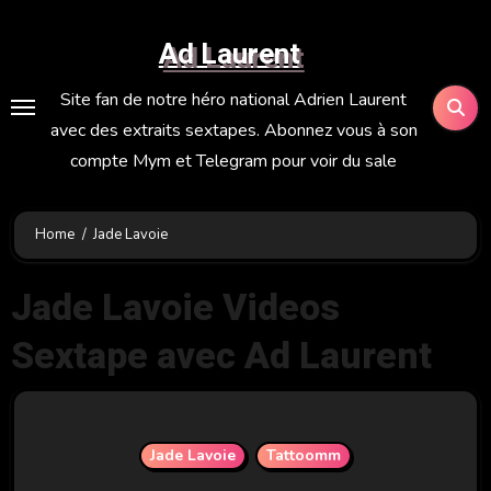
Skip
to
Ad Laurent
content
Site fan de notre héro national Adrien Laurent
avec des extraits sextapes. Abonnez vous à son
compte Mym et Telegram pour voir du sale
Home
Jade Lavoie
Jade Lavoie Videos
Sextape avec Ad Laurent
Jade Lavoie
Tattoomm