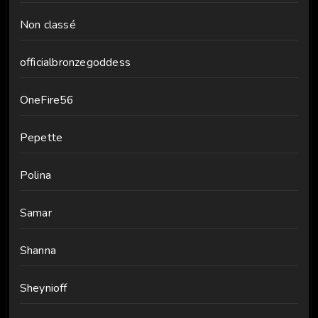
Non classé
officialbronzegoddess
OneFire56
Pepette
Polina
Samar
Shanna
Sheynioff