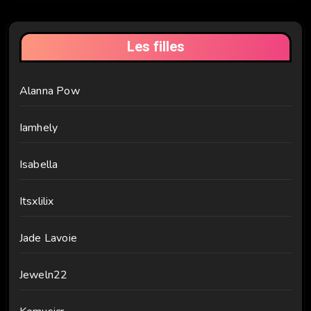
Les filles
Alanna Pow
Iamhely
Isabella
Itsxlilix
Jade Lavoie
Jeweln22