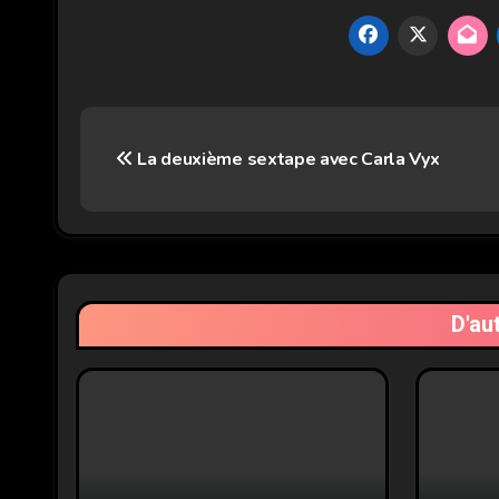
Navigation
La deuxième sextape avec Carla Vyx
de
l’article
D'au