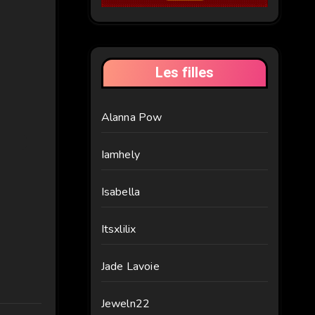
Les filles
Alanna Pow
Iamhely
Isabella
Itsxlilix
Jade Lavoie
Jeweln22