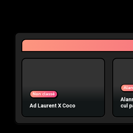
Ala
Non classé
Alann
Ad Laurent X Coco
cul p