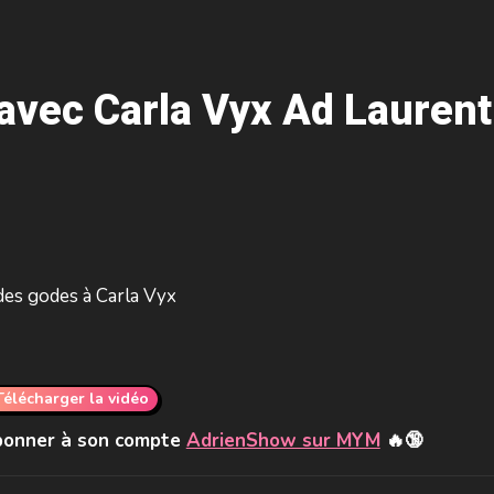
 avec Carla Vyx Ad Laurent
des godes à Carla Vyx
Télécharger la vidéo
abonner à son compte
AdrienShow sur MYM
🔥🔞